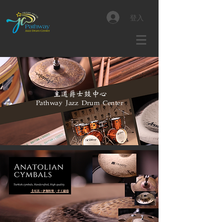
登入
主​道爵士鼓中心
Pathway Jazz Drum Center
土
​耳其，伊斯坦堡 | 手工鑄造