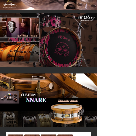
巴
西，聖保羅
| 手
工訂造
訂
​製手工小鼓 | 獨特木材