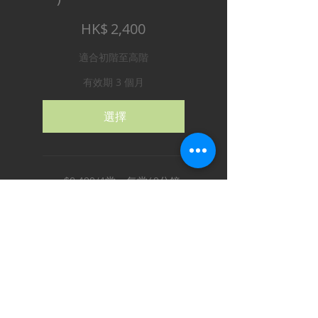
HK$2,400
HK$
2,400
適合初階至高階
有效期 3 個月
選擇
$2,400/4堂，每堂60分鐘
Tobe老師一對一指導
優良學習環境及設施
鄰近鑽石山港鐵站(A2出口
步行約4分鐘)