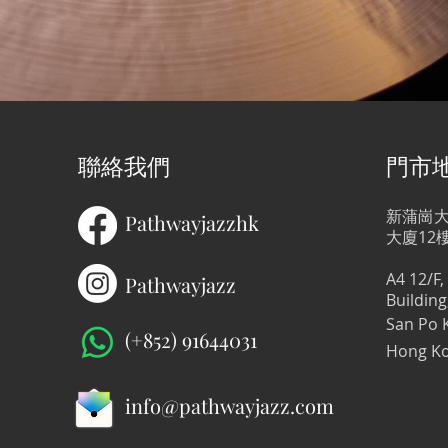
聯絡我們
門​市
新蒲崗大
Pathwayjazzhk
大廈12
A4
12/F,
Pathwayjazz
Building
San Po 
(+852) 91644031
Hong K
info@pathwayjazz.com