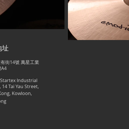
地址
有街14號 萬星工業
樓A4
 Startex Industrial
, 14 Tai Yau Street,
Kong, Kowloon,
ong