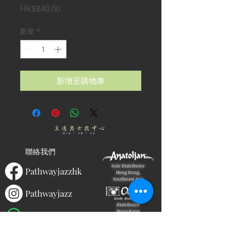
價
HK$840.00
格
數量
*
新增至購物車
聯絡我們
Sole Distributor
Pathwayjazzhk
Hong Kong,
Southeast Asia
Pathwayjazz
Distributor
Hong Kong
(+852)
91644031